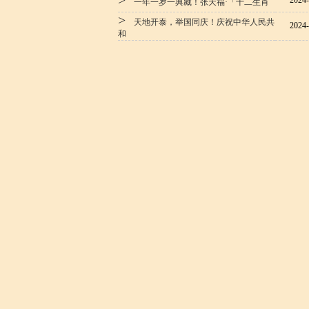
>
2024-
一年一岁一典藏！张天福·「十二生肖
>
天地开泰，举国同庆！庆祝中华人民共
2024-
和