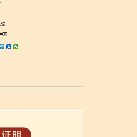
饼
在售
00克