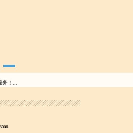
！...
3008