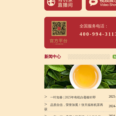
全国服务电话：
400-994-311
新闻中心
>
2025-
一叶知春 | 2025年有机白毫银针即
>
品质自信，荣誉加冕！张天福有机茶再
2024-
获