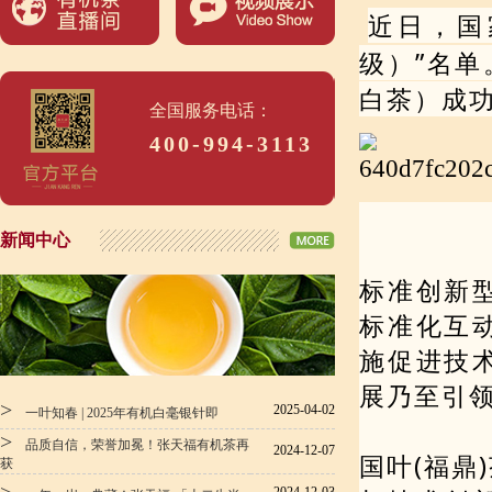
近日，国
级）”名单
白茶）成功
全国服务电话：
400-994-3113
新闻中心
标准创新
标准化互
施促进技
展乃至引
>
2025-04-02
一叶知春 | 2025年有机白毫银针即
>
品质自信，荣誉加冕！张天福有机茶再
2024-12-07
国叶(福鼎
获