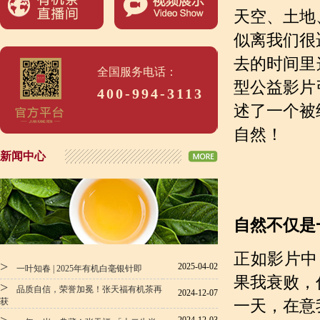
天空、土地
似离我们很
去的时间里
全国服务电话：
型公益影片
400-994-3113
述了一个被
自然！
新闻中心
自然不仅是
正如影片中
>
2025-04-02
一叶知春 | 2025年有机白毫银针即
果我衰败，
>
品质自信，荣誉加冕！张天福有机茶再
2024-12-07
获
一天，在意