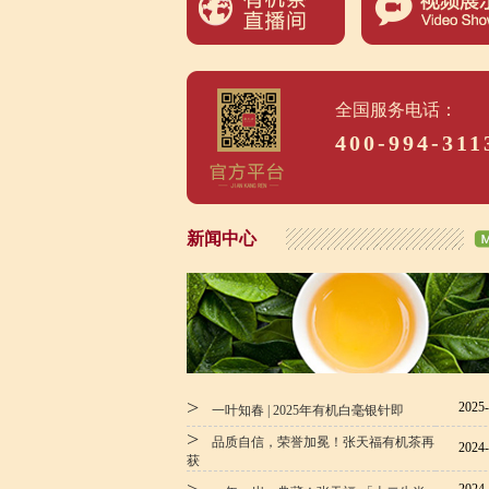
全国服务电话：
400-994-311
新闻中心
>
2025-
一叶知春 | 2025年有机白毫银针即
>
品质自信，荣誉加冕！张天福有机茶再
2024-
获