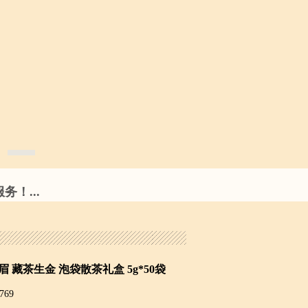
！...
寿眉 藏茶生金 泡袋散茶礼盒 5g*50袋
769