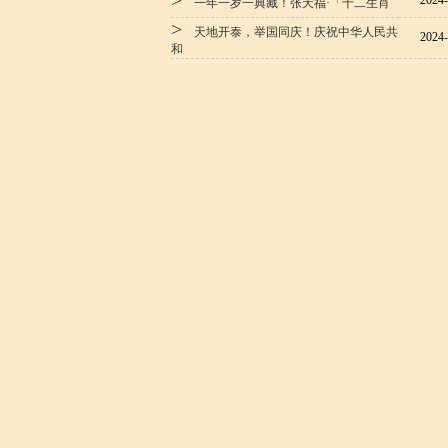
>
2024-
一年一岁一典藏！张天福·「十二生肖
>
天地开泰，举国同庆！庆祝中华人民共
2024-
和