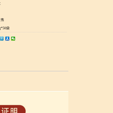
盒
在售
*50袋