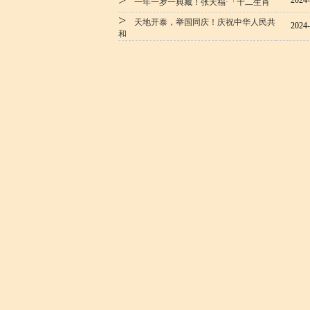
>
2024-
一年一岁一典藏！张天福·「十二生肖
>
天地开泰，举国同庆！庆祝中华人民共
2024-
和