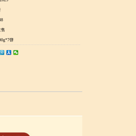
套
8
在售
0g*7饼