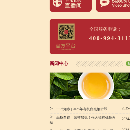
全国服务电话：
400-994-311
新闻中心
>
2025-
一叶知春 | 2025年有机白毫银针即
>
品质自信，荣誉加冕！张天福有机茶再
2024-
获