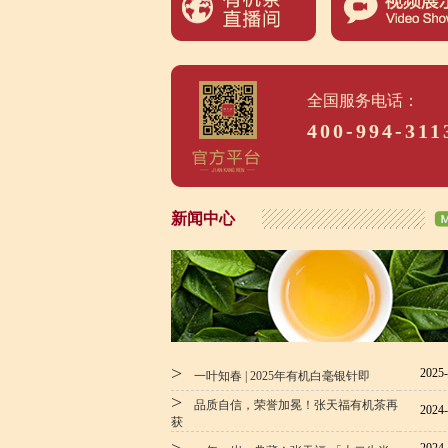
全国服务电话：
400-994-311
新闻中心
>
2025-
一叶知春 | 2025年有机白毫银针即
>
品质自信，荣誉加冕！张天福有机茶再
2024-
获