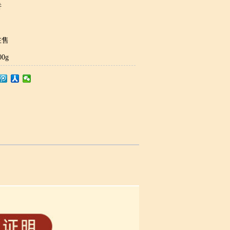
饼
在售
0g