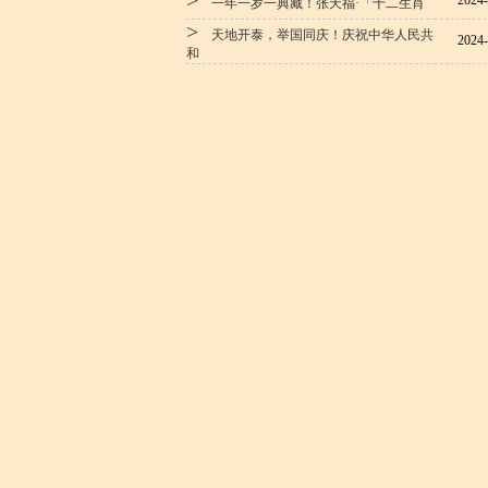
>
2024-
一年一岁一典藏！张天福·「十二生肖
>
天地开泰，举国同庆！庆祝中华人民共
2024-
和