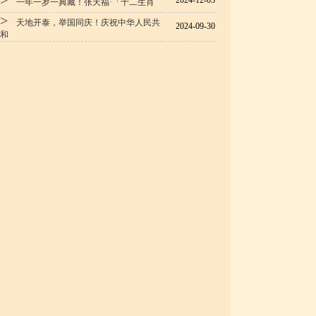
>
2024-12-03
一年一岁一典藏！张天福·「十二生肖
>
天地开泰，举国同庆！庆祝中华人民共
2024-09-30
和