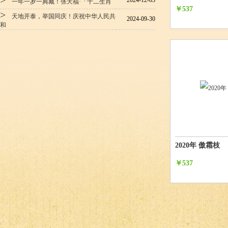
>
2024-12-03
一年一岁一典藏！张天福·「十二生肖
￥537
>
天地开泰，举国同庆！庆祝中华人民共
2024-09-30
和
2020年 傲霜枝
￥537