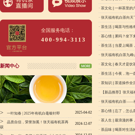
·
茶文化 || 一杯茶里
·
张天福有机白茶向天
·
茶生活 || 喝茶与性格
全国服务电话：
·
茶心情 || 累吗？坐
400-994-3113
·
茶生活 || 当爱上喝
·
张天福有机白茶九峰
·
茶文化 || 春天才是
新闻中心
·
茶生活 || 今夜，泡
·
茶知识 || 茶道操作全
·
【新品推荐】张天福
·
张天福有机白茶——
·
茶心情 || 忘了，怎
>
2025-04-02
一叶知春 | 2025年有机白毫银针即
>
·
茶人生 || 最浪漫
品质自信，荣誉加冕！张天福有机茶再
2024-12-07
获
·
茶品味 || 喝茶对生