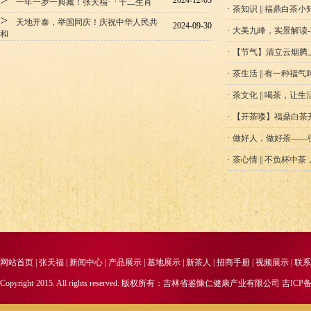
>
2024-12-03
一年一岁一典藏！张天福·「十二生肖
·
茶知识 || 福鼎白茶小
>
天地开泰，举国同庆！庆祝中华人民共
2024-09-30
·
大美九峰，实景解读
和
·
【节气】清立云烟腾
·
茶生活 || 有一种福
·
茶文化 || 喝茶，让
·
【开茶喽】福鼎白茶开
·
做好人，做好茶——
·
茶心情 || 不负杯中
网站首页
|
张天福
|
新闻中心
|
产品展示
|
基地展示
|
新茶人
|
招商手册
|
视频展示
|
联系
Copyright·2015. All rights reserved. 版权所有：吉林省鉴慷仁健康产业有限公司
吉ICP备