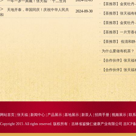
>
2024-12-03
一年一岁一典藏！张天福·「十二生肖
·
【茶推荐】金奖牡丹—
>
天地开泰，举国同庆！庆祝中华人民共
2024-09-30
·
【茶推荐】张天福有
和
·
【茶推荐】金奖牡丹—
·
【茶推荐】一片芳香
·
【茶推荐】 俭清和
·
为什么要做有机茶？
·
【合作伙伴】张天福
·
【合作伙伴】张天福
网站首页
|
张天福
|
新闻中心
|
产品展示
|
基地展示
|
新茶人
|
招商手册
|
视频展示
|
联系
Copyright·2015. All rights reserved. 版权所有：吉林省鉴慷仁健康产业有限公司
吉ICP备