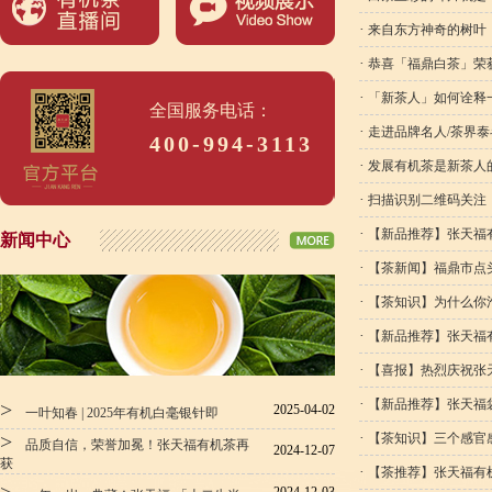
·
来自东方神奇的树叶
·
恭喜「福鼎白茶」荣获
·
「新茶人」如何诠释
全国服务电话：
·
走进品牌名人/茶界
400-994-3113
·
发展有机茶是新茶人
·
扫描识别二维码关注
·
【新品推荐】张天福
新闻中心
·
【茶新闻】福鼎市点头
·
【茶知识】为什么你
·
【新品推荐】张天福
·
【喜报】热烈庆祝张
·
【新品推荐】张天福
>
2025-04-02
一叶知春 | 2025年有机白毫银针即
>
·
【茶知识】三个感官
品质自信，荣誉加冕！张天福有机茶再
2024-12-07
获
·
【茶推荐】张天福有