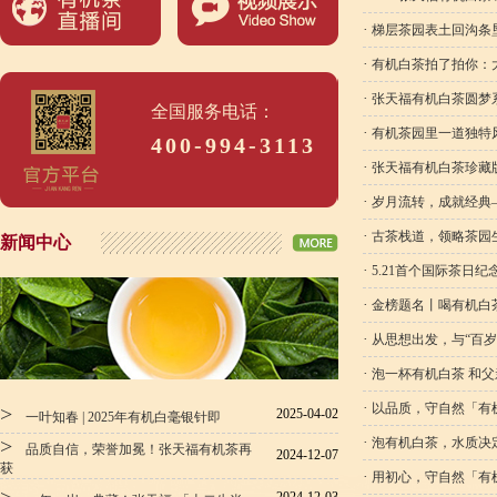
·
梯层茶园表土回沟条
·
有机白茶拍了拍你：
·
张天福有机白茶圆梦
全国服务电话：
·
有机茶园里一道独特
400-994-3113
·
张天福有机白茶珍藏
·
岁月流转，成就经典
·
古茶栈道，领略茶园
新闻中心
·
5.21首个国际茶日纪
·
金榜题名丨喝有机白
·
从思想出发，与“百岁
·
泡一杯有机白茶 和父
·
以品质，守自然「有
>
2025-04-02
一叶知春 | 2025年有机白毫银针即
>
·
泡有机白茶，水质决
品质自信，荣誉加冕！张天福有机茶再
2024-12-07
获
·
用初心，守自然「有