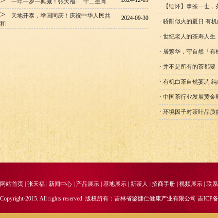
>
2024-12-03
一年一岁一典藏！张天福·「十二生肖
·
【缅怀】事茶一世，
>
天地开泰，举国同庆！庆祝中华人民共
2024-09-30
·
骄阳似火的夏日 有
和
·
​世纪老人的茶寿人生
·
居繁华，守自然「有
·
并不是所有的茶都要
·
有机白茶自然萎凋 
·
中国茶行业发展黄金
·
环境因子对茶叶品质
网站首页
|
张天福
|
新闻中心
|
产品展示
|
基地展示
|
新茶人
|
招商手册
|
视频展示
|
联系
Copyright·2015. All rights reserved. 版权所有：吉林省鉴慷仁健康产业有限公司
吉ICP备